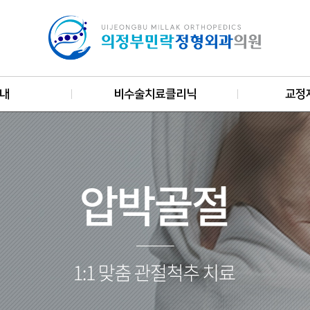
내
비수술치료클리닉
교정