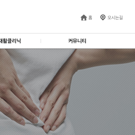
재활클리닉
커뮤니티